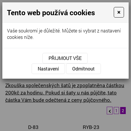
Tento web používá cookies
×
Kontaktujte nás
Vaše soukromí je důležité. Můžete si vybrat z nastavení
cookies níže.
Úvodní stránka
»
Společenské šaty
»
Jednoduché společenské
PŘIJMOUT VŠE
šaty
Jednoduché společenské šaty
Nastavení
Odmítnout
Zkouška společenských šatů je zpoplatněna částkou
200kč za hodinu. Pokud si šaty u nás půjčíte, tato
částka Vám bude odečtená z ceny půjčovného.
1
2
D-83
RYB-23