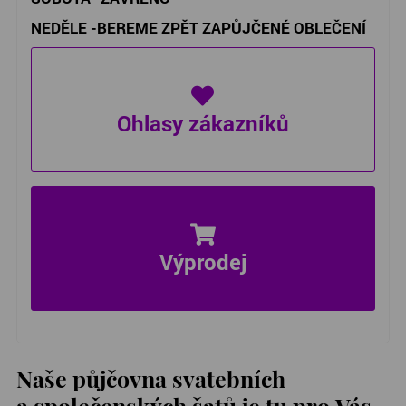
NEDĚLE -BEREME ZPĚT ZAPŮJČENÉ OBLEČENÍ
Ohlasy zákazníků
Výprodej
Naše půjčovna svatebních
a společenských šatů je tu pro Vás