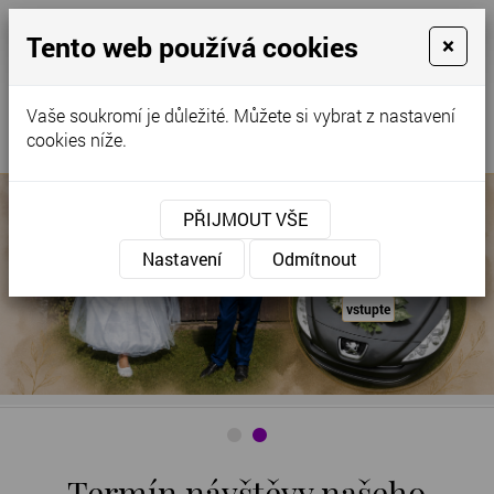
Tento web používá cookies
×
Kontaktujte nás
Vaše soukromí je důležité. Můžete si vybrat z nastavení
cookies níže.
PŘIJMOUT VŠE
Družičkovské šaty
Chlapecké obleky
Nastavení
Odmítnout
vstupte
vstupte
Ozdoby na auto
vstupte
Termín návštěvy našeho