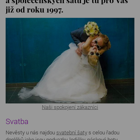
již od roku 1997.
Naši spokojení zákazníci
Svatba
Nevěsty u nás najdou
svatební šaty
s celou řadou
doplňků jako jsou podvazky, lodičky, páskové boty,