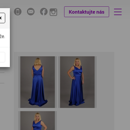
Kontaktujte nás
×
že.