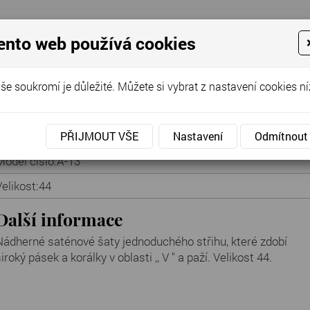
ento web používá cookies
še soukromí je důležité. Můžete si vybrat z nastavení cookies ní
Cena za půjčení:
1 490 Kč
PŘIJMOUT VŠE
Nastavení
Odmítnout
Model číslo:
A-13
Velikost:
44
Další informace
Nádherné saténové šaty jednoduchého střihu, které zdobí
iroký pásek a korálky v oblasti ,, V " a paží. Velikost 44.