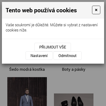
Tento web používá cookies
×
Kontaktujte nás
Vaše soukromí je důležité. Můžete si vybrat z nastavení
cookies níže.
Úvodní stránka
»
Pánské obleky
»
Pánské obleky - doplňky
PŘIJMOUT VŠE
Pánské obleky - doplňky
Nastavení
Odmítnout
Šedo modrá kostka
Boty a pásky