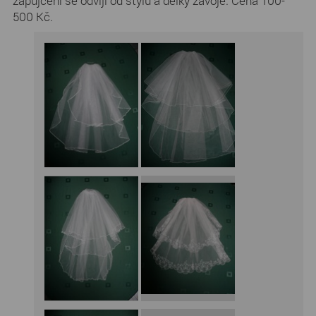
zapůjčení se odvíjí od stylu a délky závoje. Cena 100-
500 Kč.