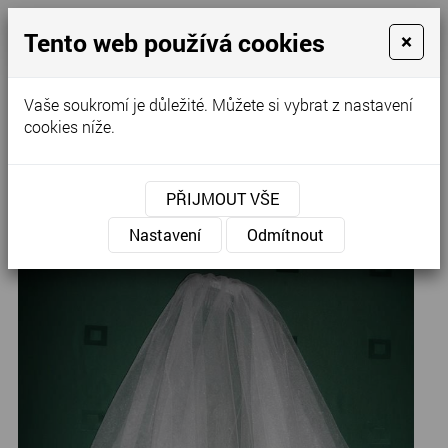
Tento web používá cookies
×
Kontaktujte nás
Vaše soukromí je důležité. Můžete si vybrat z nastavení
cookies níže.
Úvod
»
Svatební šaty
»
Svatební šaty - doplňky
PŘIJMOUT VŠE
Závoje
Nastavení
Odmítnout