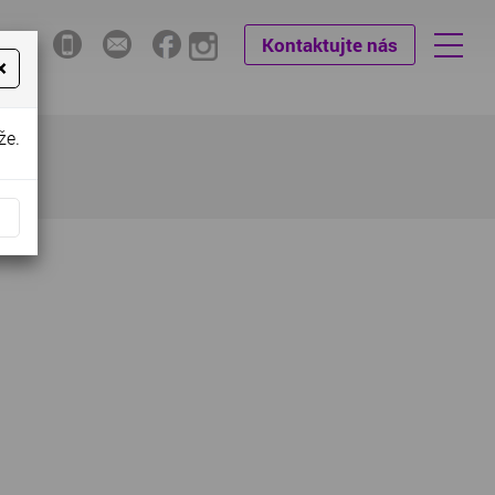
Kontaktujte nás
×
že.