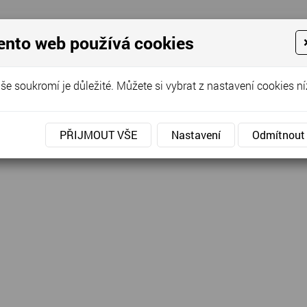
ento web používá cookies
še soukromí je důležité. Můžete si vybrat z nastavení cookies ní
, © Šaty Rosůlková 2026. Všechna práva vyhrazena.
 vyhledávače
-
Market Express s.r.o.
PŘIJMOUT VŠE
Nastavení
Odmítnout