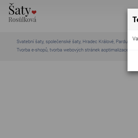
T
Va
Svatební šaty, společenské šaty, Hradec Králové, Pardubice
Tvorba e-shopů
,
tvorba webových stránek a
optimalizace pro