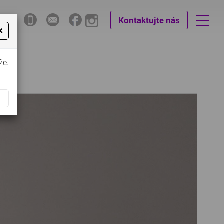
Kontaktujte nás
×
že.