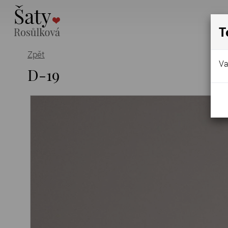
T
Zpět
Va
D-19