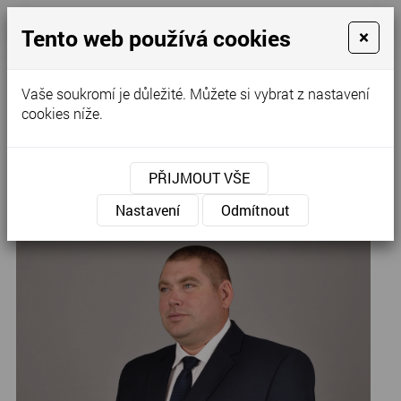
Tento web používá cookies
×
Kontaktujte nás
Vaše soukromí je důležité. Můžete si vybrat z nastavení
cookies níže.
Úvod
»
Pánské obleky
»
Obleky
PŘIJMOUT VŠE
Tmavomodrý oblek..
Nastavení
Odmítnout