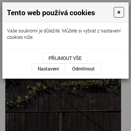
Tento web používá cookies
×
Kontaktujte nás
Vaše soukromí je důležité. Můžete si vybrat z nastavení
cookies níže.
Úvod
»
Svatební šaty
»
Svatební šaty
PŘIJMOUT VŠE
RYB-12
Nastavení
Odmítnout