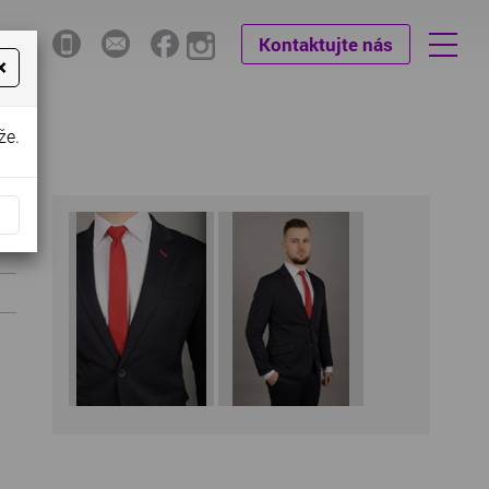
Kontaktujte nás
×
že.