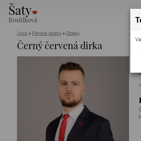
T
Úvod
»
Pánské obleky
»
Obleky
Va
Černý červená dirka