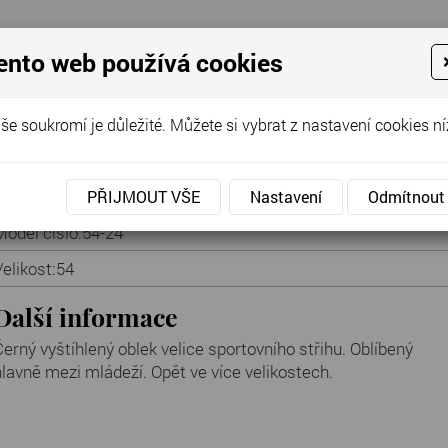
ento web používá cookies
še soukromí je důležité. Můžete si vybrat z nastavení cookies ní
Cena za půjčení:
800 Kč
PŘIJMOUT VŠE
Nastavení
Odmítnout
Model číslo:
54-24
Velikost:
54
Další informace
Černý vyštíhlený oblek velice sportovního střihu. Oblíbený
hlavně mezi mládeží. Opět ve více velikostech.