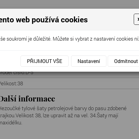
ento web používá cookies
še soukromí je důležité. Můžete si vybrat z nastavení cookies ní
Cena za půjčení:
690 Kč
PŘIJMOUT VŠE
Nastavení
Odmítnout
Model číslo:
D-5
Velikost:
38
Další informace
Hezoučké tylové šaty petrolejové barvy do pasu zdobené
rajkou.Velikost 38, lze upravit až na vel. 34.Šaty mají
maxidélku.