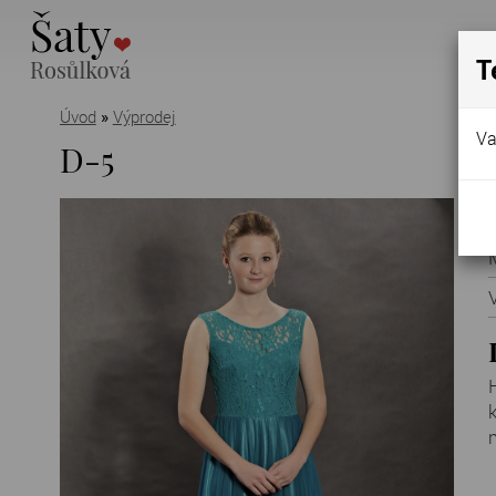
T
Úvod
»
Výprodej
Va
D-5
k