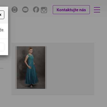
Kontaktujte nás
×
že.