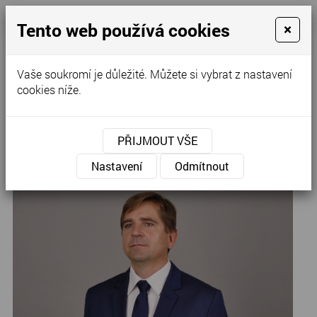
Tento web používá cookies
×
Kontaktujte nás
Vaše soukromí je důležité. Můžete si vybrat z nastavení
cookies níže.
Úvod
»
Pánské obleky
»
Obleky
PŘIJMOUT VŠE
Modrý puntík
Nastavení
Odmítnout