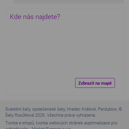
Kde nás najdete?
Zobrazit na mapě
Svatební šaty, společenské šaty, Hradec Králové, Pardubice, ©
Šaty Rosůlková 2026. Všechna práva vyhrazena.
Tvorba e-shopů
,
tvorba webových stránek a
optimalizace pro
vyhledávače
-
Market Express s.r.o.