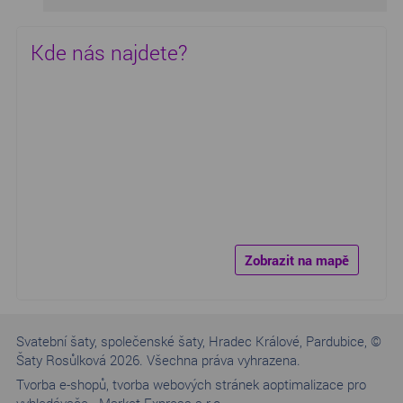
Kde nás najdete?
Zobrazit na mapě
Svatební šaty, společenské šaty, Hradec Králové, Pardubice, ©
Šaty Rosůlková 2026. Všechna práva vyhrazena.
Tvorba e-shopů
,
tvorba webových stránek a
optimalizace pro
vyhledávače
-
Market Express s.r.o.