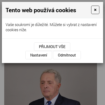
Tento web používá cookies
×
Kontaktujte nás
Vaše soukromí je důležité. Můžete si vybrat z nastavení
cookies níže.
Úvod
»
Pánské obleky
»
Obleky
PŘIJMOUT VŠE
Modrý 29
Nastavení
Odmítnout