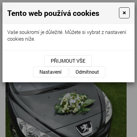
Tento web používá cookies
×
Kontaktujte nás
Vaše soukromí je důležité. Můžete si vybrat z nastavení
cookies níže.
Úvod
»
Ozdoby na auto
PŘIJMOUT VŠE
Kytka s bílými květy
Nastavení
Odmítnout