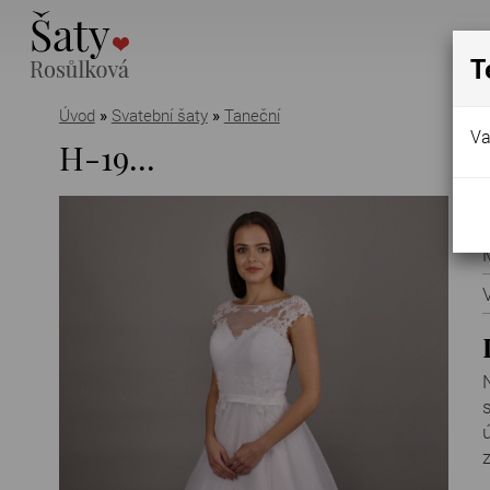
T
Úvod
»
Svatební šaty
»
Taneční
Va
H-19...