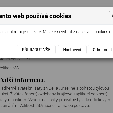
ento web používá cookies
še soukromí je důležité. Můžete si vybrat z nastavení cookies ní
Cena za půjčení:
2 900 Kč
PŘIJMOUT VŠE
Nastavení
Odmítnout
Model číslo:
H-19
Velikost:
38
Další informace
Nádherné svatební šaty zn.Bella Anseline s bohatou tylovou
sukní. Živůtek řasený ozdobený krajkovou aplikací doplněný
úzkým páskem. Vzadu mají šaty průsvitný tyl s knoflíčkovým
zapínáním. Velikost 38.Vhodné na malou postavu.