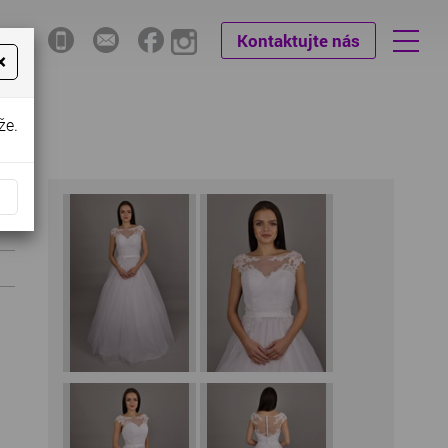
Kontaktujte nás
×
že.