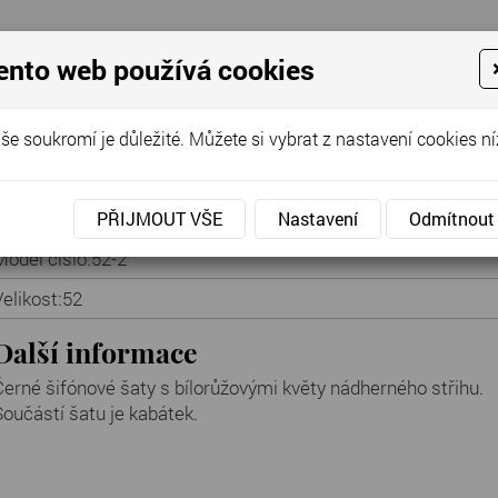
ento web používá cookies
še soukromí je důležité. Můžete si vybrat z nastavení cookies ní
Cena za půjčení:
500 Kč
PŘIJMOUT VŠE
Nastavení
Odmítnout
Model číslo:
52-2
Velikost:
52
Další informace
Černé šifónové šaty s bílorůžovými květy nádherného střihu.
Součástí šatu je kabátek.