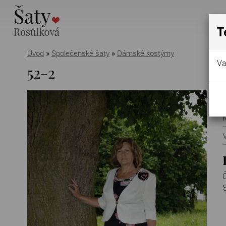
T
Úvod
»
Společenské šaty
»
Dámské kostýmy
Va
52-2