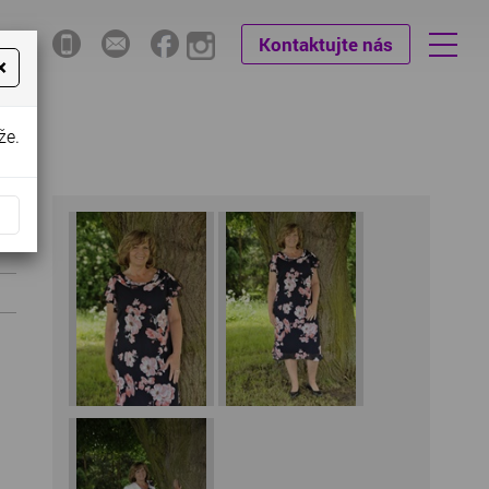
Kontaktujte nás
×
že.