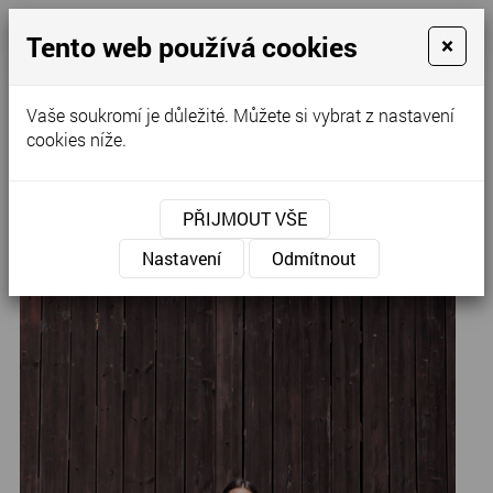
Tento web používá cookies
×
Kontaktujte nás
Vaše soukromí je důležité. Můžete si vybrat z nastavení
cookies níže.
Úvod
»
Společenské šaty
»
Bohaté společenské šaty
PŘIJMOUT VŠE
H-98,
Nastavení
Odmítnout