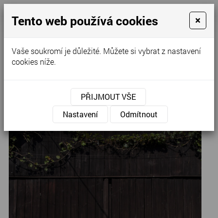
Tento web používá cookies
×
Kontaktujte nás
Vaše soukromí je důležité. Můžete si vybrat z nastavení
cookies níže.
Úvod
»
Svatební šaty
»
Taneční
PŘIJMOUT VŠE
H-3.,
Nastavení
Odmítnout