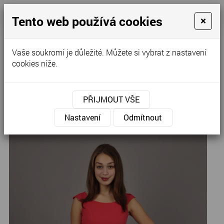
Tento web používá cookies
×
Kontaktujte nás
Vaše soukromí je důležité. Můžete si vybrat z nastavení
cookies níže.
Úvod
»
Společenské šaty
»
Krátké šaty
PŘIJMOUT VŠE
D-95
Nastavení
Odmítnout