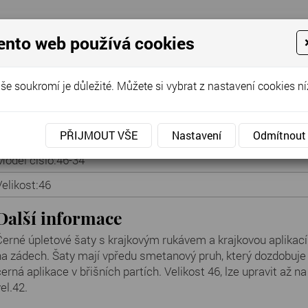
ento web používá cookies
še soukromí je důležité. Můžete si vybrat z nastavení cookies ní
Cena za půjčení:
450 Kč
PŘIJMOUT VŠE
Nastavení
Odmítnout
Model číslo:
46-34
Velikost:
46
Další informace
Černé úpletové šaty s krajkovým rukávem a krajkovou aplikací
na zádech. Šaty mají vpředu smetanový pruh, který dozdobuje
černá aplikace v břišních partích. Velikost 46, lze upravit až na
el.42.