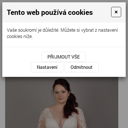
Tento web používá cookies
×
Kontaktujte nás
Vaše soukromí je důležité. Můžete si vybrat z nastavení
cookies níže.
Úvod
»
Svatební šaty
»
Svatební šaty
PŘIJMOUT VŠE
D-10..,
Nastavení
Odmítnout