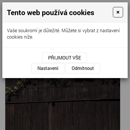
Tento web používá cookies
×
Kontaktujte nás
Vaše soukromí je důležité. Můžete si vybrat z nastavení
cookies níže.
Úvod
»
Společenské šaty
»
Jednoduché společenské šaty
PŘIJMOUT VŠE
A--11,
Nastavení
Odmítnout