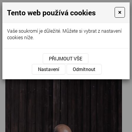
Tento web používá cookies
×
Kontaktujte nás
Vaše soukromí je důležité. Můžete si vybrat z nastavení
cookies níže.
Úvod
»
Pánské obleky
PŘIJMOUT VŠE
52-34
Nastavení
Odmítnout